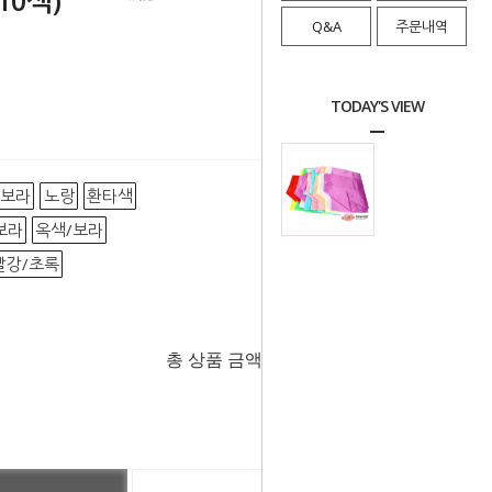
10색)
Q&A
주문내역
TODAY'S VIEW
보라
노랑
환타색
보라
옥색/보라
빨강/초록
총 상품 금액
0
원