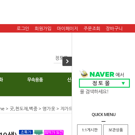
로그인
회원가입
마이페이지
주문조회
장바구니
화
무속용품
신복
me
>
굿,천도재,백중
>
영가옷
>
쟈가드
> 쟈가드(겹)/남자10색)
QUICK MENU
1:1게시판
보관상품