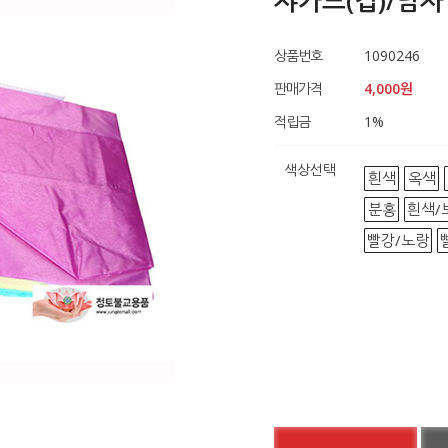
쟈가드(겹)/남자
상품번호
1090246
판매가격
4,000원
적립금
1
%
색상선택
흰색
옥색
분홍
흰색/
빨강/노랑