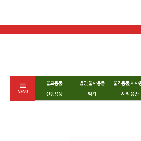
불교용품
법당,불사용품
불기용품,제사
MENU
신행용품
악기
서적,음반