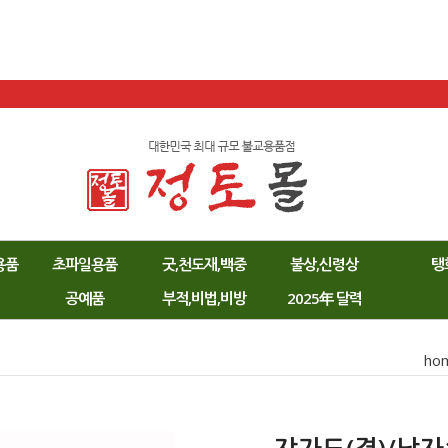
용품
초파일용품
굿,천도재,백중
불상,신령상
탱
공예품
부적,비법,비방
2025年 달력
ho