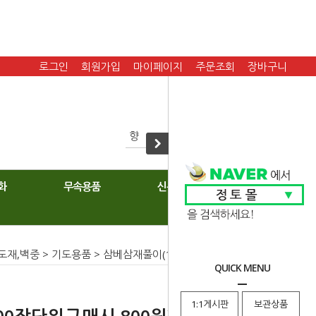
로그인
회원가입
마이페이지
주문조회
장바구니
화
무속용품
신복
도재,백중
>
기도용품
> 삼베삼재풀이(100장단위구매시 800원)
QUICK MENU
1:1게시판
보관상품