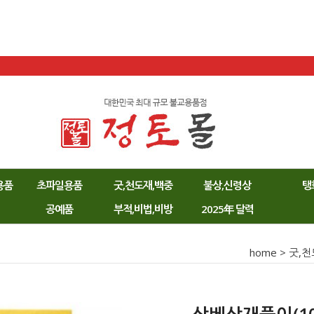
용품
초파일용품
굿,천도재,백중
불상,신령상
탱
공예품
부적,비법,비방
2025年 달력
home
>
굿,천