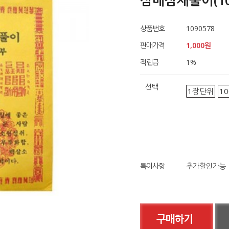
삼베삼재풀이(10
상품번호
1090578
판매가격
1,000원
적립금
1
%
선택
1장단위
1
특이사항
추가할인가능