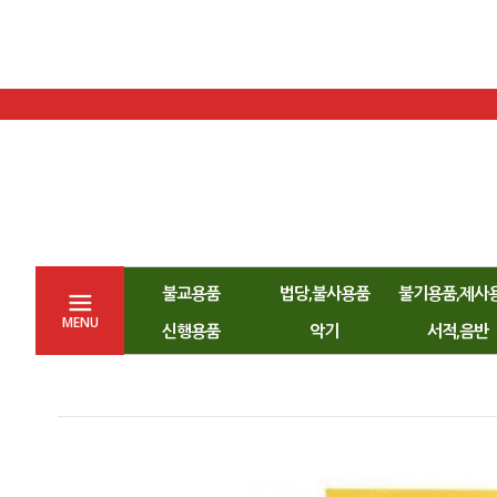
불교용품
법당,불사용품
불기용품,제사
MENU
신행용품
악기
서적,음반