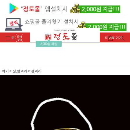
로그인
회원가입
주문조회
마이페이지
2,000원 적립
악기
>
징,꽹과리
>
꽹과리