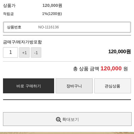
상품가
120,000
원
적립금
1%(1200원)
상품번호
NO-1116136
금매구/레자가방포함
120,000
원
+1
-1
120,000
총 상품 금액
원
바로 구매하기
장바구니
관심상품
확대보기