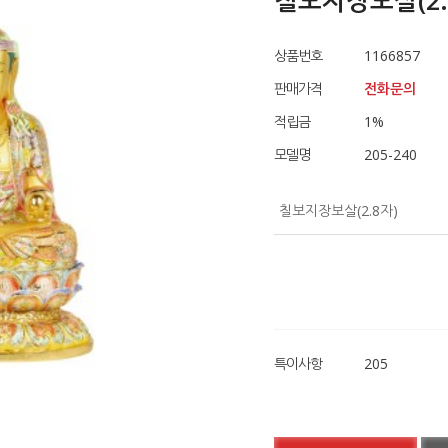
칠보지장보살(2.
상품번호
1166857
판매가격
전화문의
적립금
1
%
모델명
205-240
칠보지장보살(2.8자)
특이사항
205