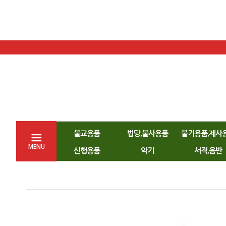
불교용품
법당,불사용품
불기용품,제사
MENU
신행용품
악기
서적,음반