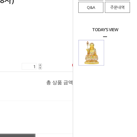
8자)
Q&A
주문내역
TODAY'S VIEW
0
원
총 상품 금액
0
원