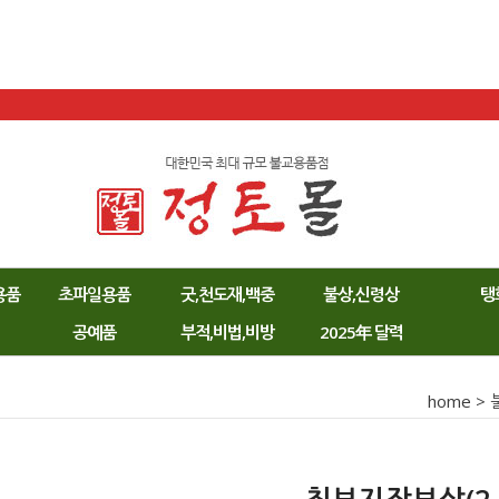
용품
초파일용품
굿,천도재,백중
불상,신령상
탱
공예품
부적,비법,비방
2025年 달력
home
>