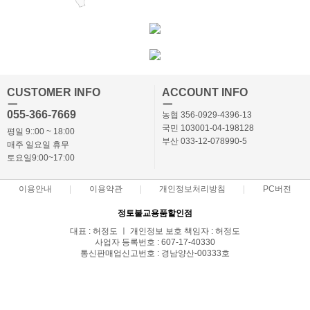
CUSTOMER INFO
ACCOUNT INFO
ㅡ
ㅡ
055-366-7669
농협 356-0929-4396-13
국민 103001-04-198128
평일 9::00 ~ 18:00
부산 033-12-078990-5
매주 일요일 휴무
토요일9:00~17:00
이용안내
이용약관
개인정보처리방침
PC버전
정토불교용품할인점
대표 : 허정도 ㅣ 개인정보 보호 책임자 : 허정도
사업자 등록번호 : 607-17-40330
통신판매업신고번호 : 경남양산-00333호
전화 : 055-366-7669,010-3869-7668 ㅣ 팩스 : 055-366-7662
주소 : 경상남도 양산시 북부동 686-2
COPYRIGHT(C)정토몰 ALL RIGHTS RESERVED.