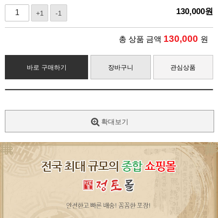
130,000
원
+1
-1
130,000
총 상품 금액
원
바로 구매하기
장바구니
관심상품
확대보기