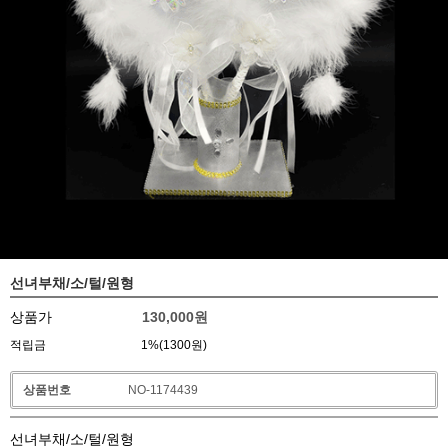
선녀부채/소/털/원형
상품가
130,000
원
적립금
1%(1300원)
상품번호
NO-1174439
선녀부채/소/털/원형