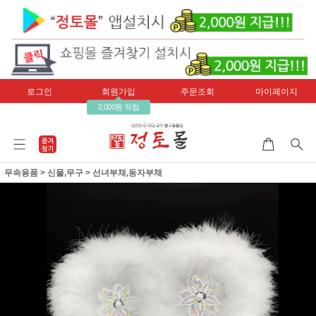
로그인
회원가입
주문조회
마이페이지
2,000원 적립
무속용품
>
신물,무구
>
선녀부채,동자부채