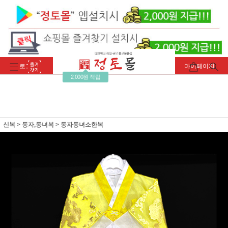
로그인
회원가입
주문조회
마이페이지
2,000원 적립
신복
>
동자,동녀복
>
동자동녀소한복