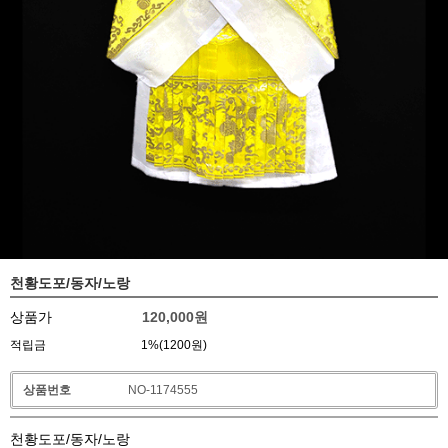
천황도포/동자/노랑
상품가
120,000
원
적립금
1%(1200원)
상품번호
NO-1174555
천황도포/동자/노랑