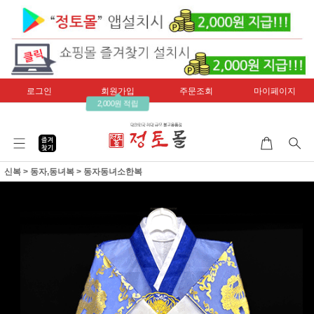
로그인
회원가입
주문조회
마이페이지
2,000원 적립
신복
>
동자,동녀복
>
동자동녀소한복