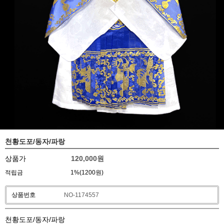
천황도포/동자/파랑
상품가
120,000
원
적립금
1%(1200원)
상품번호
NO-1174557
천황도포/동자/파랑