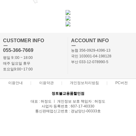
CUSTOMER INFO
ACCOUNT INFO
ㅡ
ㅡ
055-366-7669
농협 356-0929-4396-13
국민 103001-04-198128
평일 9::00 ~ 18:00
부산 033-12-078990-5
매주 일요일 휴무
토요일9:00~17:00
이용안내
이용약관
개인정보처리방침
PC버전
정토불교용품할인점
대표 : 허정도 ㅣ 개인정보 보호 책임자 : 허정도
사업자 등록번호 : 607-17-40330
통신판매업신고번호 : 경남양산-00333호
전화 : 055-366-7669,010-3869-7668 ㅣ 팩스 : 055-366-7662
주소 : 경상남도 양산시 북부동 686-2
COPYRIGHT(C)정토몰 ALL RIGHTS RESERVED.