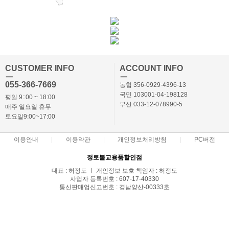
CUSTOMER INFO
ACCOUNT INFO
ㅡ
ㅡ
055-366-7669
농협 356-0929-4396-13
국민 103001-04-198128
평일 9::00 ~ 18:00
부산 033-12-078990-5
매주 일요일 휴무
토요일9:00~17:00
이용안내
이용약관
개인정보처리방침
PC버전
정토불교용품할인점
대표 : 허정도 ㅣ 개인정보 보호 책임자 : 허정도
사업자 등록번호 : 607-17-40330
통신판매업신고번호 : 경남양산-00333호
전화 : 055-366-7669,010-3869-7668 ㅣ 팩스 : 055-366-7662
주소 : 경상남도 양산시 북부동 686-2
COPYRIGHT(C)정토몰 ALL RIGHTS RESERVED.