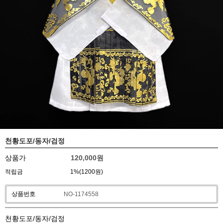
천황도포/동자/검정
상품가
120,000
원
적립금
1%(1200원)
상품번호
NO-1174558
천황도포/동자/검정