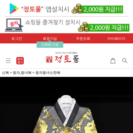
로그인
회원가입
주문조회
마이페이지
2,000원 적립
신복
>
동자,동녀복
>
동자동녀소한복