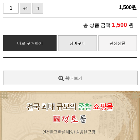
1,500
원
+1
-1
1,500
총 상품 금액
원
바로 구매하기
장바구니
관심상품
확대보기