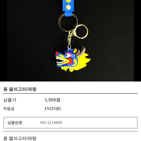
용 열쇠고리/파랑
상품가
1,500
원
적립금
1%(15원)
상품번호
NO-1174605
용 열쇠고리/파랑