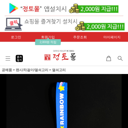
로그인
회원가입
주문조회
마이페이지
2,000원 적립
공예품
>
팬시/차걸이/열쇠고리
>
열쇠고리