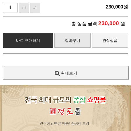
230,000
원
+1
-1
230,000
총 상품 금액
원
바로 구매하기
장바구니
관심상품
확대보기