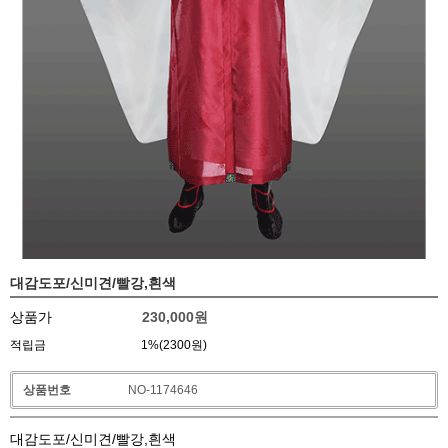
대감도포/신미견/빨강,흰색
상품가
230,000
원
적립금
1%(2300원)
상품번호
NO-1174646
대감도포/신미견/빨강,흰색