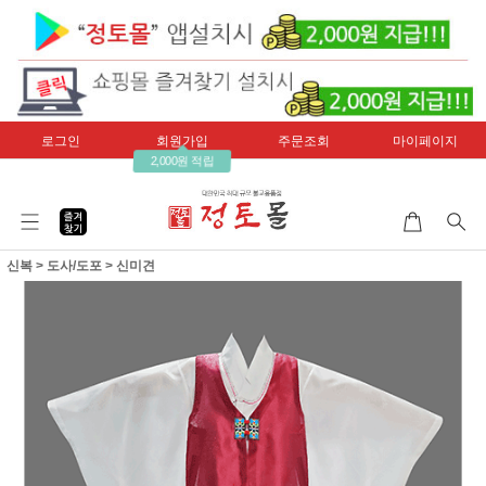
로그인
회원가입
주문조회
마이페이지
2,000원 적립
신복
>
도사/도포
>
신미견