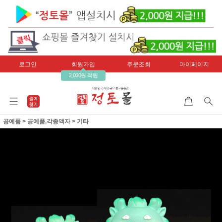
로그인
회원가입
주문조회
마이페이지
2,000원 적립
공예품
>
공예품,각종액자
>
기타