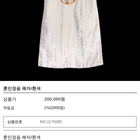
훈민정음 쾌자/흰색
상품가
200,000
원
적립금
1%(2000원)
상품번호
NO-1175085
훈민정음 쾌자/흰색