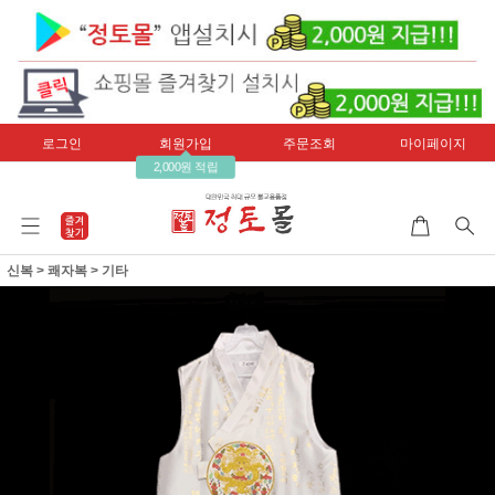
로그인
회원가입
주문조회
마이페이지
2,000원 적립
신복
>
쾌자복
>
기타