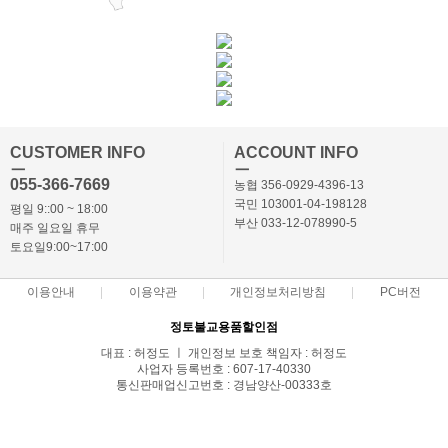
CUSTOMER INFO
ACCOUNT INFO
ㅡ
ㅡ
055-366-7669
농협 356-0929-4396-13
국민 103001-04-198128
평일 9::00 ~ 18:00
부산 033-12-078990-5
매주 일요일 휴무
토요일9:00~17:00
이용안내
이용약관
개인정보처리방침
PC버전
정토불교용품할인점
대표 : 허정도 ㅣ 개인정보 보호 책임자 : 허정도
사업자 등록번호 : 607-17-40330
통신판매업신고번호 : 경남양산-00333호
전화 : 055-366-7669,010-3869-7668 ㅣ 팩스 : 055-366-7662
주소 : 경상남도 양산시 북부동 686-2
COPYRIGHT(C)정토몰 ALL RIGHTS RESERVED.