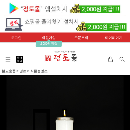
로그인
회원가입
주문조회
마이페이지
2,000원 적립
불교용품
>
양초
>
식물성양초