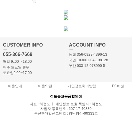
CUSTOMER INFO
ACCOUNT INFO
ㅡ
ㅡ
055-366-7669
농협 356-0929-4396-13
국민 103001-04-198128
평일 9::00 ~ 18:00
부산 033-12-078990-5
매주 일요일 휴무
토요일9:00~17:00
이용안내
이용약관
개인정보처리방침
PC버전
정토불교용품할인점
대표 : 허정도 ㅣ 개인정보 보호 책임자 : 허정도
사업자 등록번호 : 607-17-40330
통신판매업신고번호 : 경남양산-00333호
전화 : 055-366-7669,010-3869-7668 ㅣ 팩스 : 055-366-7662
주소 : 경상남도 양산시 북부동 686-2
COPYRIGHT(C)정토몰 ALL RIGHTS RESERVED.