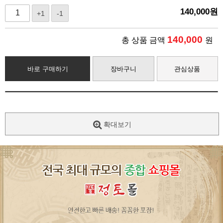
140,000
원
+1
-1
140,000
총 상품 금액
원
바로 구매하기
장바구니
관심상품
확대보기