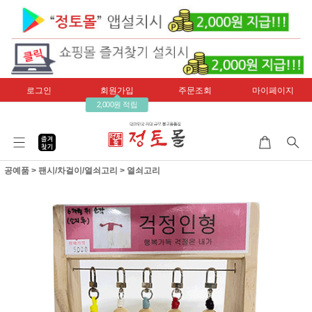
로그인
회원가입
주문조회
마이페이지
2,000원 적립
공예품
>
팬시/차걸이/열쇠고리
>
열쇠고리