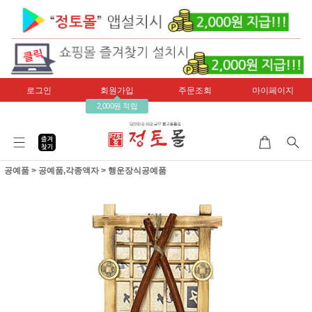
로그인
회원가입
주문조회
마이페이지
2,000원 적립
공예품
>
공예품,각종액자
>
행운장식공예품