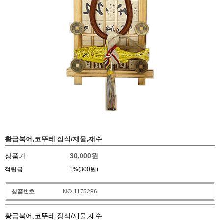
황금북어,코뚜레 장식/재물,재수
상품가
30,000
원
적립금
1%(300원)
상품번호
NO-1175286
황금북어,코뚜레 장식/재물,재수