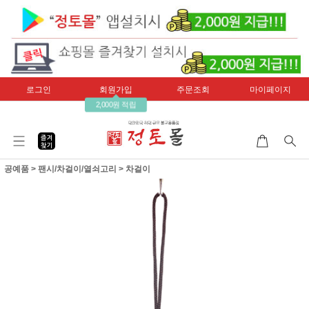
로그인
회원가입
주문조회
마이페이지
2,000원 적립
공예품
>
팬시/차걸이/열쇠고리
>
차걸이