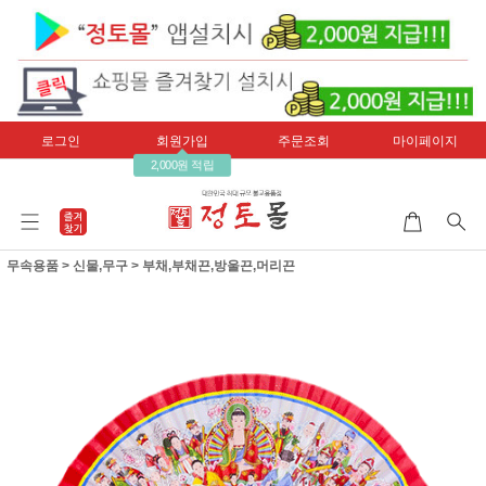
로그인
회원가입
주문조회
마이페이지
2,000원 적립
무속용품
>
신물,무구
>
부채,부채끈,방울끈,머리끈