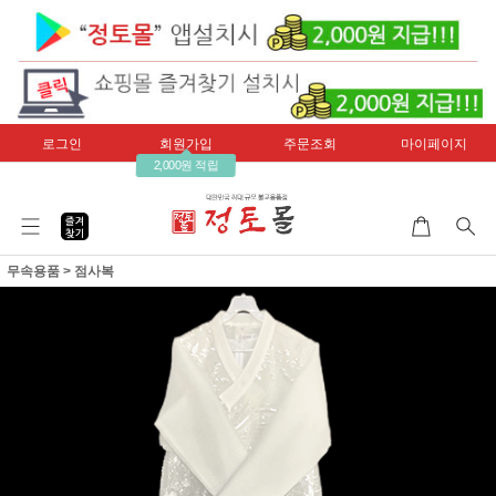
로그인
회원가입
주문조회
마이페이지
2,000원 적립
무속용품
>
점사복