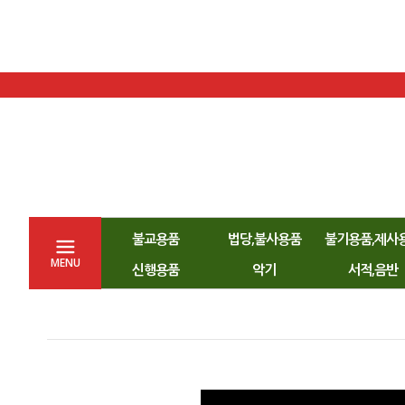
불교용품
법당,불사용품
불기용품,제사
MENU
신행용품
악기
서적,음반