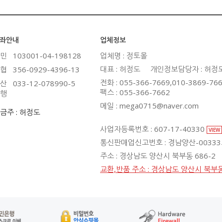
좌안내
업체정보
민
103001-04-198128
업체명 : 정토몰
대표 : 허정도
개인정보담당자 : 허정
협
356-0929-4396-13
전화 : 055-366-7669,010-3869-76
산
033-12-078990-5
팩스 : 055-366-7662
행
메일 : mega0715@naver.com
금주 : 허정도
사업자등록번호 : 607-17-40330
VIEW
통신판매업신고번호 : 경남양산-0033
주소 : 경상남도 양산시 북부동 686-2
교환,반품 주소 : 경상남도 양산시 북부동 