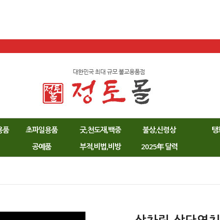
용품
초파일용품
굿,천도재,백중
불상,신령상
탱
공예품
부적,비법,비방
2025年 달력