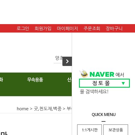
로그인
회원가입
마이페이지
주문조회
장바구니
화
무속용품
신복
home
>
굿,천도재,백중
>
부속물
> 상차림 상단연치마
QUICK MENU
1:1게시판
보관상품