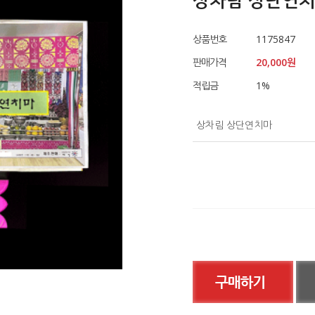
상차림 상단연
상품번호
1175847
판매가격
20,000
원
적립금
1
%
상차림 상단연치마