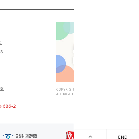
도
68
3호
COPYRIGHT(C).
ALL RIGHT RESERVED.
686-2
END