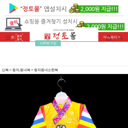
로그인
회원가입
주문조회
마이페이지
2,000원 적립
신복
>
동자,동녀복
>
동자동녀소한복