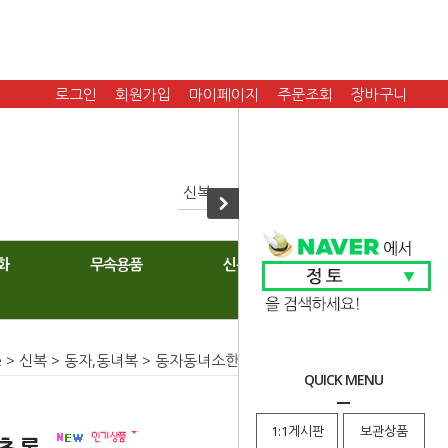
로그인
회원가입
마이페이지
주문조회
장바구니
화
무속용품
신복
e
>
신복
>
동자,동녀복
>
동자동녀소한복
> 큐빅금사 동녀/ 초록
QUICK MENU
1:1게시판
보관상품