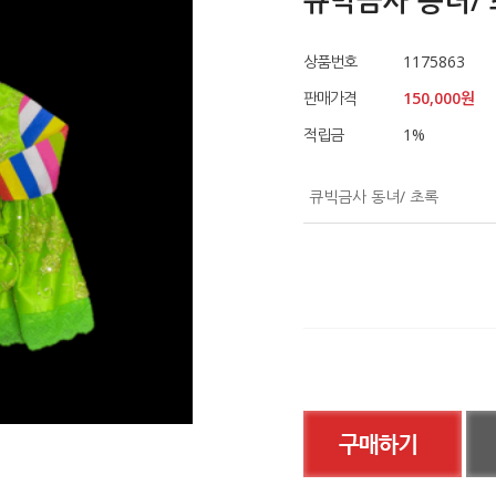
큐빅금사 동녀/
상품번호
1175863
판매가격
150,000
원
적립금
1
%
큐빅금사 동녀/ 초록