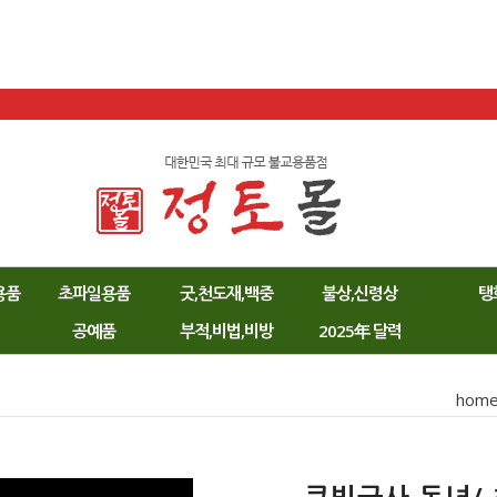
용품
초파일용품
굿,천도재,백중
불상,신령상
탱
공예품
부적,비법,비방
2025年 달력
hom