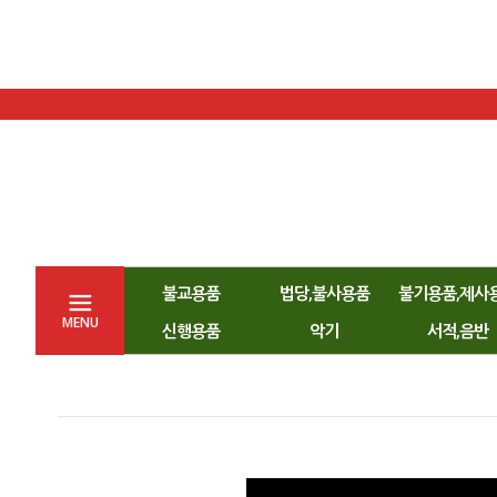
불교용품
법당,불사용품
불기용품,제사
MENU
신행용품
악기
서적,음반