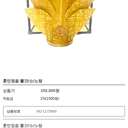
훈민정음 뿔갓/소/노랑
상품가
150,000
원
적립금
1%(1500원)
상품번호
NO-1175869
훈민정음 뿔갓/소/노랑