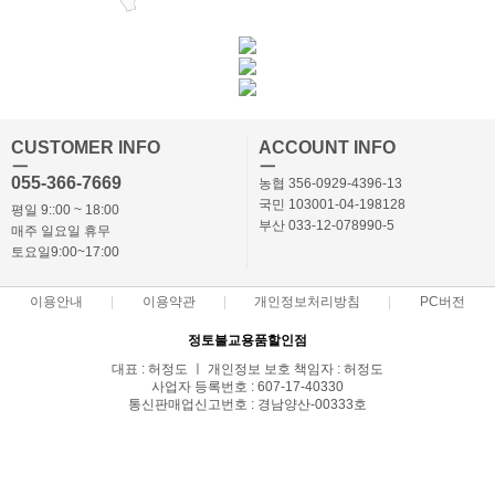
CUSTOMER INFO
ACCOUNT INFO
ㅡ
ㅡ
055-366-7669
농협 356-0929-4396-13
국민 103001-04-198128
평일 9::00 ~ 18:00
부산 033-12-078990-5
매주 일요일 휴무
토요일9:00~17:00
이용안내
이용약관
개인정보처리방침
PC버전
정토불교용품할인점
대표 : 허정도 ㅣ 개인정보 보호 책임자 : 허정도
사업자 등록번호 : 607-17-40330
통신판매업신고번호 : 경남양산-00333호
전화 : 055-366-7669,010-3869-7668 ㅣ 팩스 : 055-366-7662
주소 : 경상남도 양산시 북부동 686-2
COPYRIGHT(C)정토몰 ALL RIGHTS RESERVED.