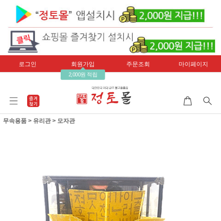
로그인
회원가입
주문조회
마이페이지
2,000원 적립
무속용품
>
유리관
>
모자관