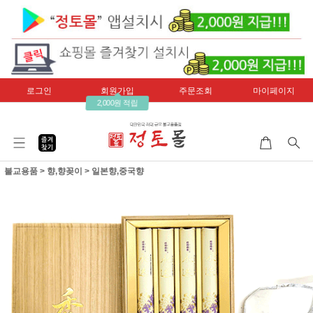
로그인
회원가입
주문조회
마이페이지
2,000원 적립
불교용품
>
향,향꽂이
>
일본향,중국향