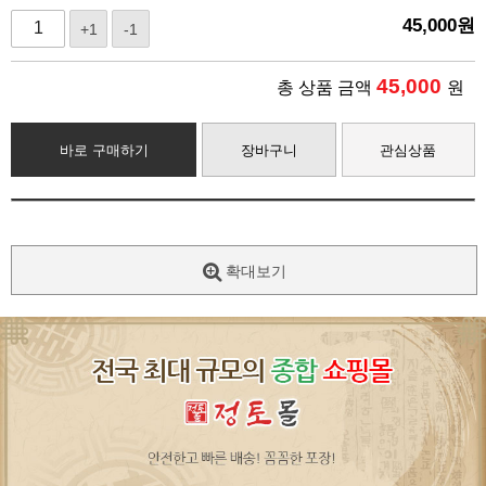
45,000
원
+1
-1
45,000
총 상품 금액
원
바로 구매하기
장바구니
관심상품
확대보기