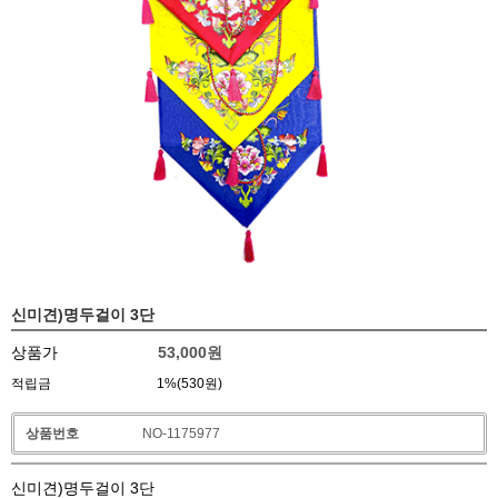
신미견)명두걸이 3단
상품가
53,000
원
적립금
1%(530원)
상품번호
NO-1175977
신미견)명두걸이 3단