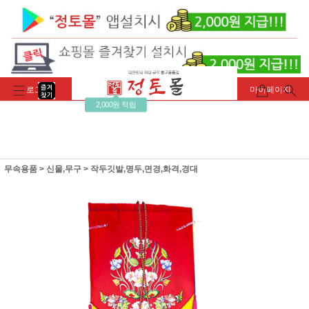
로그인
회원가입
주문조회
마이페이지
2,000원 적립
무속용품
>
신물,무구
>
작두깃발,명두,면경,화격,경대