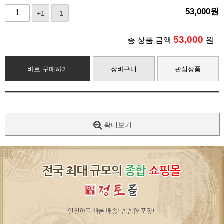
53,000
원
+1
-1
53,000
총 상품 금액
원
바로 구매하기
장바구니
관심상품
확대보기