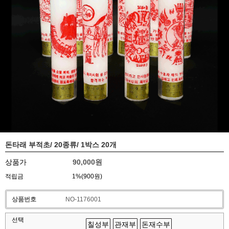
돈타래 부적초/ 20종류/ 1박스 20개
상품가
90,000원
적립금
1%(900원)
상품번호
NO-1176001
선택
칠성부
관재부
돈재수부