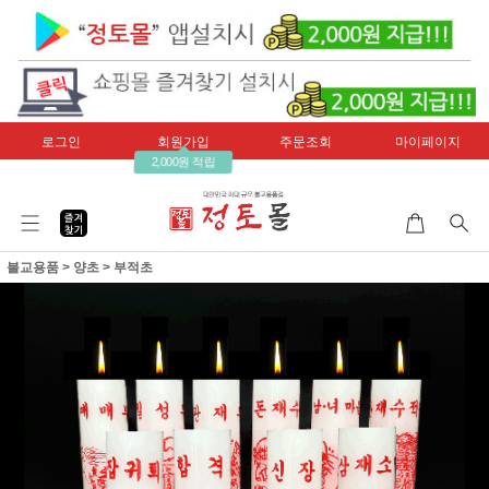
로그인
회원가입
주문조회
마이페이지
2,000원 적립
불교용품
>
양초
>
부적초