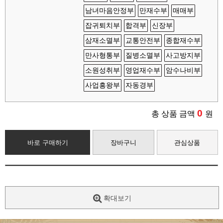
남녀마음안정부
만재수부
매매부
잡귀퇴치부
합격부
신장부
삼재소멸부
교통안전부
종합재수부
만사형통부
질병소멸부
사고방지부
소원성취부
영업재수부
암수나비부
사업흥왕부
자동경부
0
총 상품 금액
원
바로 구매하기
장바구니
관심상품
확대보기