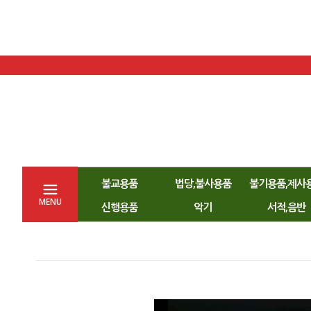
불교용품
법당,불사용품
불기용품,제사
MENU
신행용품
악기
서적,음반