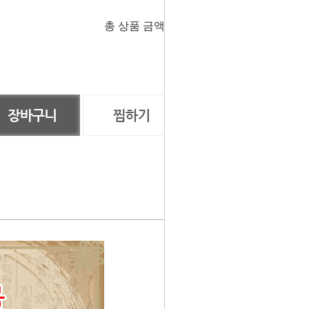
총 상품 금액
0
원