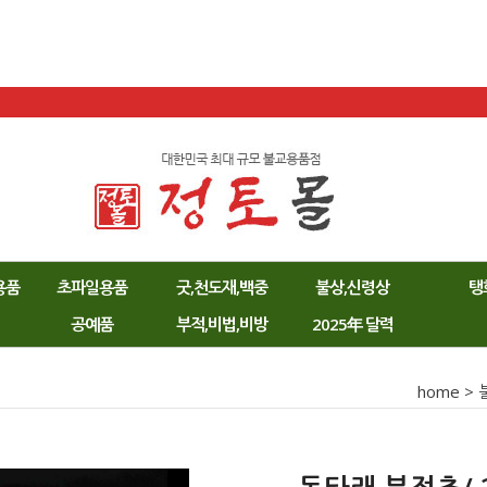
용품
초파일용품
굿,천도재,백중
불상,신령상
탱
공예품
부적,비법,비방
2025年 달력
home
>