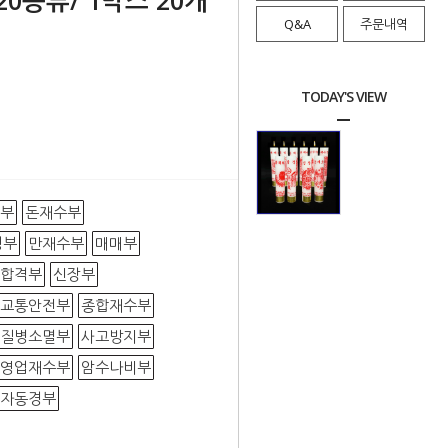
20종류/ 1박스 20개
Q&A
주문내역
TODAY'S VIEW
부
돈재수부
정부
만재수부
매매부
합격부
신장부
교통안전부
종합재수부
질병소멸부
사고방지부
영업재수부
암수나비부
자동경부