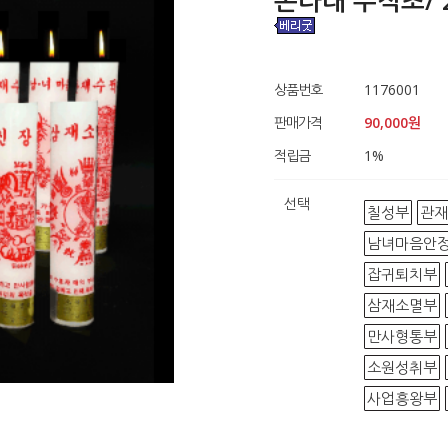
돈타래 부적초/ 
상품번호
1176001
판매가격
90,000원
적립금
1
%
선택
칠성부
관재
남녀마음안
잡귀퇴치부
삼재소멸부
만사형통부
소원성취부
사업흥왕부