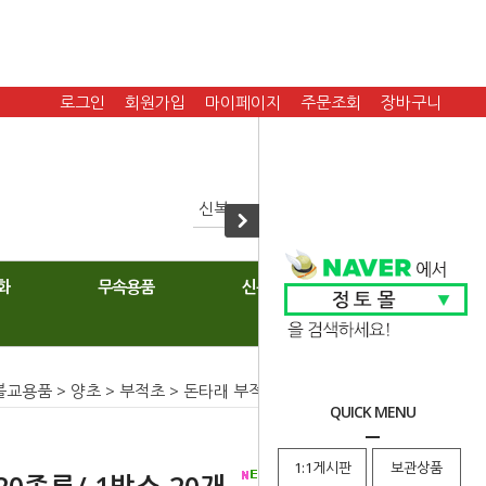
로그인
회원가입
마이페이지
주문조회
장바구니
화
무속용품
신복
불교용품
>
양초
>
부적초
> 돈타래 부적초/ 20종류/ 1박스 20개
QUICK MENU
1:1게시판
보관상품