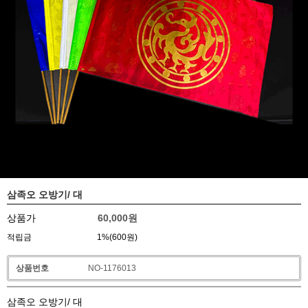
삼족오 오방기/ 대
상품가
60,000
원
적립금
1%(600원)
상품번호
NO-1176013
삼족오 오방기/ 대