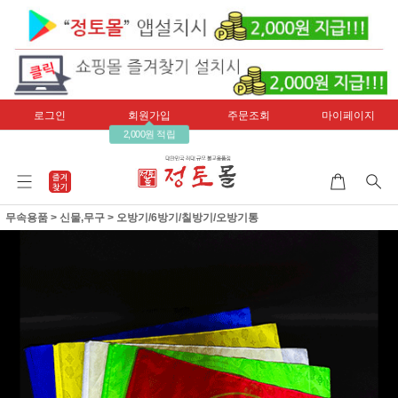
로그인
회원가입
주문조회
마이페이지
2,000원 적립
무속용품
>
신물,무구
>
오방기/6방기/칠방기/오방기통