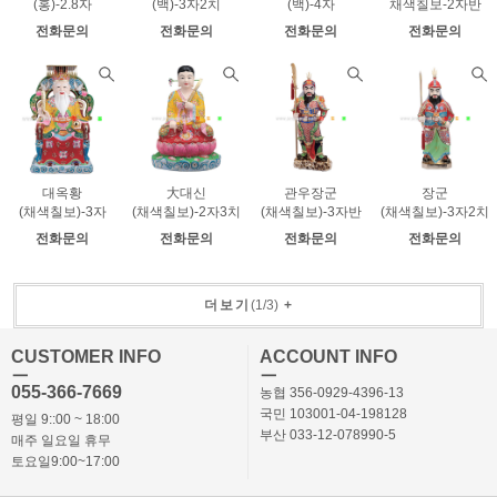
(홍)-2.8자
(백)-3자2치
(백)-4자
채색칠보-2자반
전화문의
전화문의
전화문의
전화문의
대옥황
大대신
관우장군
장군
(채색칠보)-3자
(채색칠보)-2자3치
(채색칠보)-3자반
(채색칠보)-3자2치
전화문의
전화문의
전화문의
전화문의
더보기
(
1
/
3
)
+
CUSTOMER INFO
ACCOUNT INFO
ㅡ
ㅡ
055-366-7669
농협 356-0929-4396-13
국민 103001-04-198128
평일 9::00 ~ 18:00
부산 033-12-078990-5
매주 일요일 휴무
토요일9:00~17:00