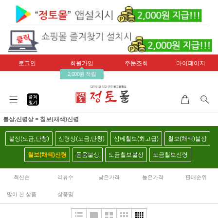
로그인
회원가입
주문조회
마이페이지
2,000원 적립
불상,신령상
>
칠보(채색)신령
불상(도금,단청)
신령상(도금,단청)
삼베칠보(최고급)
칠보(채색)불상
칠보(채색)신령
돋움불상
도금칠보불상
도금칠보신령
최신순
리뷰수
낮은가격
높은가격
판매순위
많이 본 상품
상품명