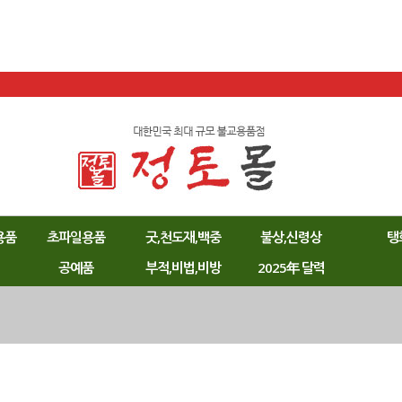
용품
초파일용품
굿,천도재,백중
불상,신령상
탱
공예품
부적,비법,비방
2025年 달력