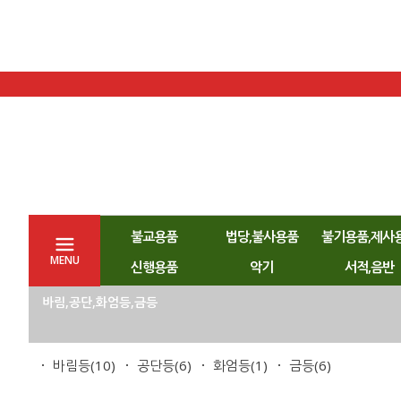
불교용품
법당,불사용품
불기용품,제사
MENU
신행용품
악기
서적,음반
바림,공단,화엄등,금등
바림등
(10)
공단등
(6)
화엄등
(1)
금등
(6)