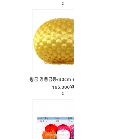
0
황금 명품금등/30cm-(1박스-1개)
165,000원
0