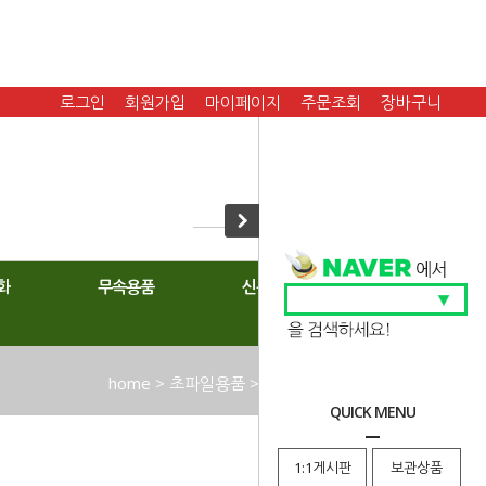
로그인
회원가입
마이페이지
주문조회
장바구니
화
무속용품
신복
home
>
초파일용품
>
바림,공단,화엄등,금등
QUICK MENU
1:1게시판
보관상품