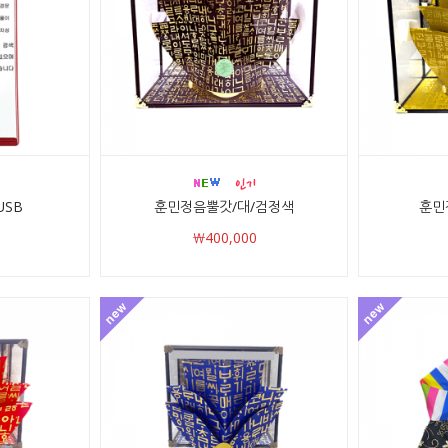
USB
훈민정음뿔갓/대/검정색
훈민
￦400,000