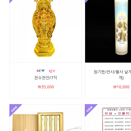
원기둥/전사/불사 낱개
천수천안/7치
개)
￦35,000
￦10,000