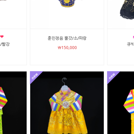
훈민정음 뿔갓/소/파랑
/빨강
큐빅
￦150,000