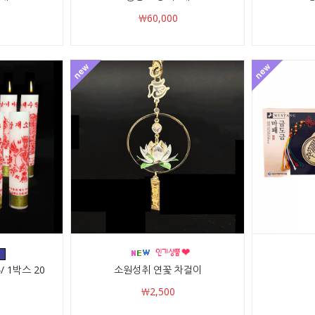
￦60,000
 1박스 20
소원성취 연꽃 차걸이
￦2,500