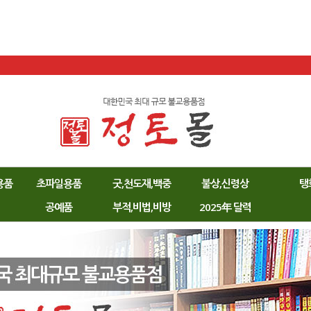
용품
초파일용품
굿,천도재,백중
불상,신령상
탱
공예품
부적,비법,비방
2025年 달력