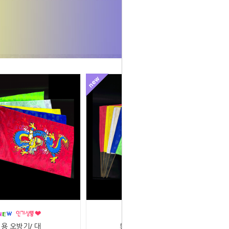
용 오방기/ 대
황호랑이 오방기/ 대