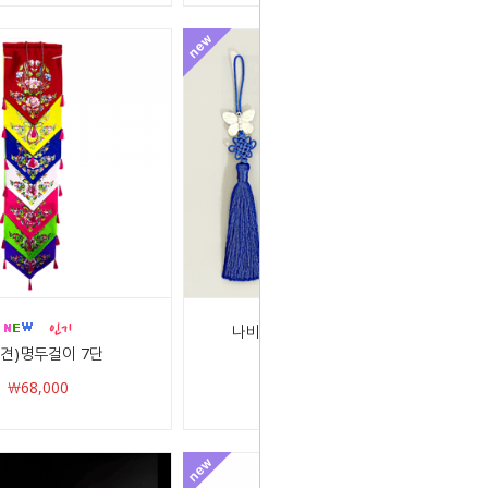
나비 노리개/파랑,빨강,흰색
견)명두걸이 7단
￦5,000
￦68,000