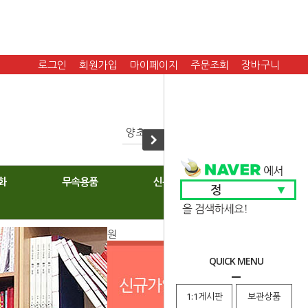
로그인
회원가입
마이페이지
주문조회
장바구니
화
무속용품
신복
원
QUICK MENU
1:1게시판
보관상품