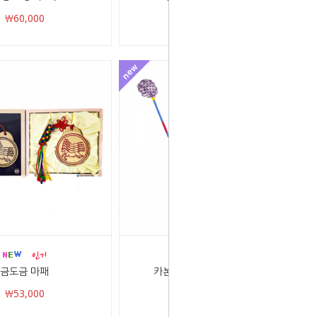
￦60,000
￦60,000
금도금 마패
카본 징채/ 대/ 5가지 색상
￦53,000
￦25,000