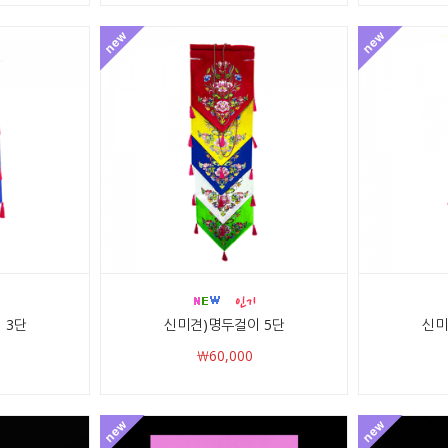
 3단
신미견)명두걸이 5단
신미
￦60,000