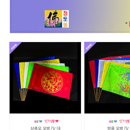
삼족오 오방기/ 대
쌍용 오방기/