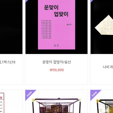
,1박스(10
운맞이 업맞이/송산
나비 레
￦50,000