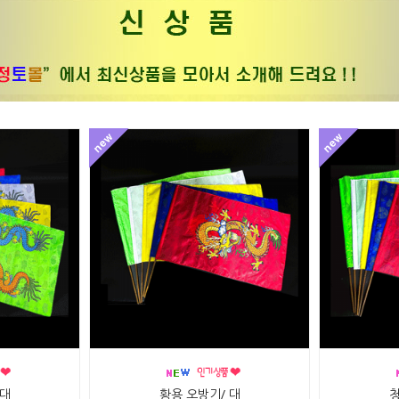
 대
황용 오방기/ 대
청