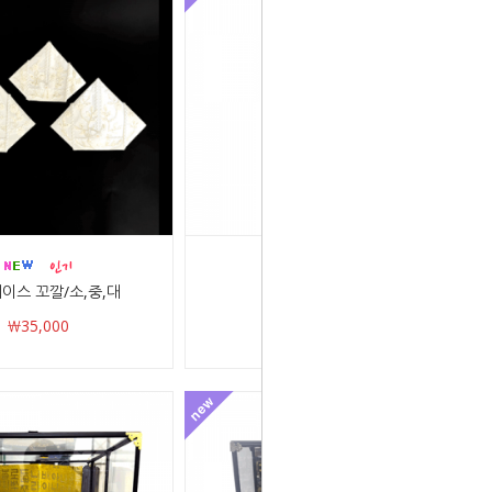
이스 꼬깔/소,중,대
육환장/다릅나무
￦35,000
￦600,000