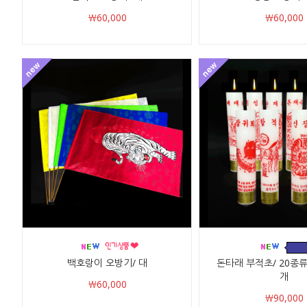
￦60,000
￦60,000
백호랑이 오방기/ 대
돈타래 부적초/ 20종류/
개
￦60,000
￦90,000