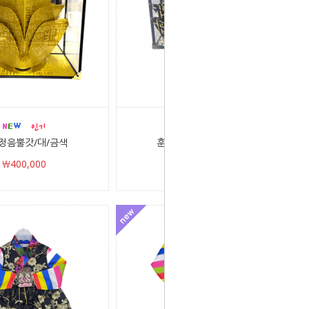
정음뿔갓/대/금색
훈민정음 뿔갓/소/검정
￦400,000
￦150,000