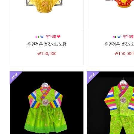
훈민정음 뿔갓/소/노랑
훈민정음 뿔갓/소
￦150,000
￦150,000