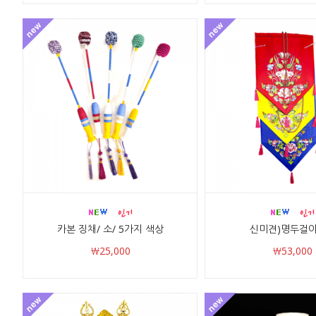
카본 징채/ 소/ 5가지 색상
신미견)명두걸이
￦25,000
￦53,000