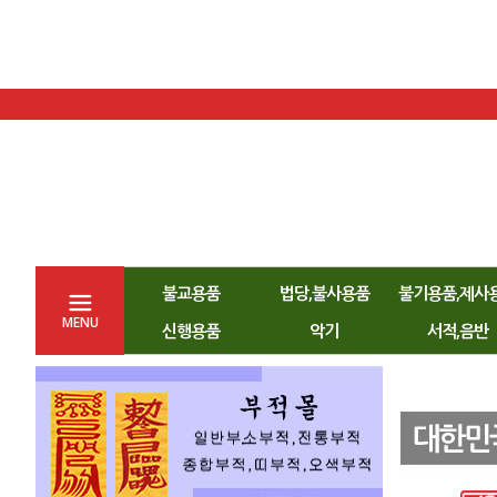
불교용품
법당,불사용품
불기용품,제사
MENU
신행용품
악기
서적,음반