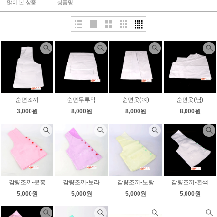
많이 본 상품
상품명
순면조끼
순면두루막
순면옷(여)
순면옷(남)
3,000원
8,000원
8,000원
8,000원
감량조끼-분홍
감량조끼-보라
감량조끼-노랑
감량조끼-흰색
5,000원
5,000원
5,000원
5,000원