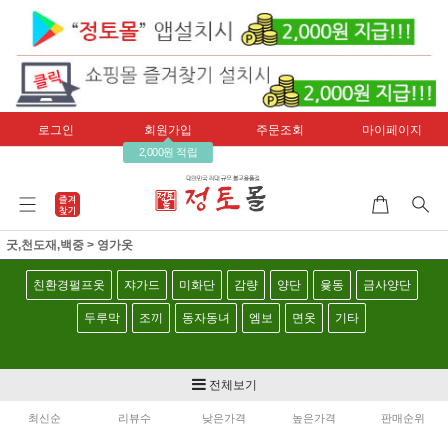
로그인
회원가입
주문조회
마이페이지
2,000원 적립
굿,천도재,백중
>
영가옷
친환경펄프옷
쟈가드
미화단
감량
양단
윷동
금사양단
두루막
조끼
동자동녀
엠보
면옷
기타
전체보기
최신순
리뷰수
낮은가격
높은가격
판매순위