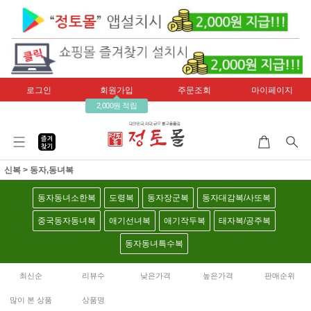
로그인
회원가입
주문조회
마이페이지
2,000원 적립
신복
>
동자,동녀복
동자동녀소한복
도령복
동자장군복
동자대감복/사또복
중국동자동녀복
애기선녀복
애기작두복
태자복/공주복
동자동녀특수복
최신순
리뷰수
낮은가격
높은가격
판매순위
많이 본 상품
상품명