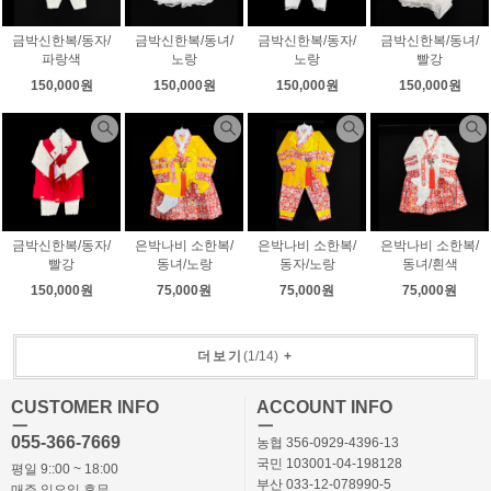
금박신한복/동자/
금박신한복/동녀/
금박신한복/동자/
금박신한복/동녀/
파랑색
노랑
노랑
빨강
150,000원
150,000원
150,000원
150,000원
금박신한복/동자/
은박나비 소한복/
은박나비 소한복/
은박나비 소한복/
빨강
동녀/노랑
동자/노랑
동녀/흰색
150,000원
75,000원
75,000원
75,000원
더보기
(
1
/
14
)
+
CUSTOMER INFO
ACCOUNT INFO
ㅡ
ㅡ
055-366-7669
농협 356-0929-4396-13
국민 103001-04-198128
평일 9::00 ~ 18:00
부산 033-12-078990-5
매주 일요일 휴무