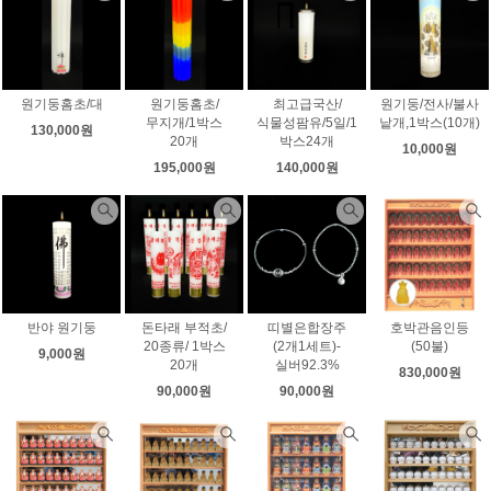
원기둥홈초/대
원기둥홈초/
최고급국산/
원기둥/전사/불사
무지개/1박스
식물성팜유/5일/1
낱개,1박스(10개)
130,000원
20개
박스24개
10,000원
195,000원
140,000원
반야 원기둥
돈타래 부적초/
띠별은합장주
호박관음인등
20종류/ 1박스
(2개1세트)-
(50불)
9,000원
20개
실버92.3%
830,000원
90,000원
90,000원