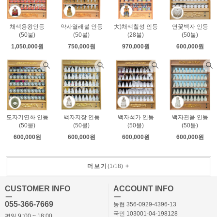
채색용왕인등
약사열래불 인등
大)채색칠성 인등
연꽃백자 인등
(50불)
(50불)
(28불)
(50불)
1,050,000원
750,000원
970,000원
600,000원
도자기연화 인등
백자지장 인등
백자석가 인등
백자관음 인등
(50불)
(50불)
(50불)
(50불)
600,000원
600,000원
600,000원
600,000원
더보기
(
1
/
18
)
+
CUSTOMER INFO
ACCOUNT INFO
ㅡ
ㅡ
055-366-7669
농협 356-0929-4396-13
국민 103001-04-198128
평일 9::00 ~ 18:00