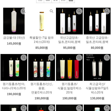
금강불-대 (국산)
특별할인-7일 팜유
국산고급양초-
중국산 고급양초-
1박스(20개)
밀초,돈타래,원백
밀초,돈타래,원백
145,000원
85,000원
95,000원
80,000원
원기둥홈초/반야,
원기둥홈초/산신,
원기둥홈초/
최고급국산/
다라니/1박스20개
용왕,
식물성,밀랍/1박스
식물성팜유/7일/1
연꽃/1박스20개
20개
박스20개
190,000원
190,000원
190,000원
130,000원