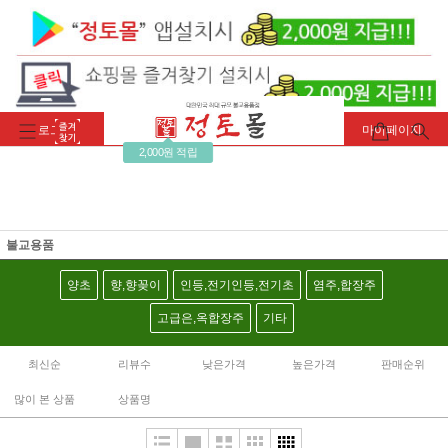
로그인
회원가입
주문조회
마이페이지
2,000원 적립
불교용품
양초
향,향꽂이
인등,전기인등,전기초
염주,합장주
고급은,옥합장주
기타
최신순
리뷰수
낮은가격
높은가격
판매순위
많이 본 상품
상품명