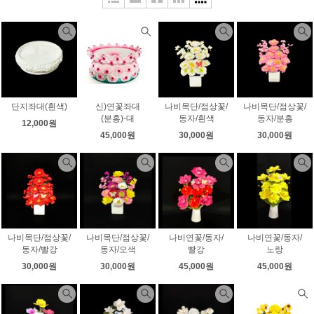
단지좌대(흰색)
신)연꽃좌대
나비목단/점상꽃/
나비목단/점상꽃/
(분홍)-대
동자/흰색
동자/분홍
12,000원
45,000원
30,000원
30,000원
나비목단/점상꽃/
나비목단/점상꽃/
나비연꽃/동자/
나비연꽃/동자/
동자/빨강
동자/오색
빨강
노랑
30,000원
30,000원
45,000원
45,000원