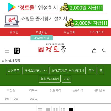
로그인
회원가입
주문조회
마이페이지
2,000원 적립
법당,불사용품
법당용품
경상,불전함,기타
요령,풍경,종,경쇠,금강저
목탁
꽃
축원문/스티커
기타
최신순
리뷰수
낮은가격
높은가격
판매순위
많이 본 상품
상품명