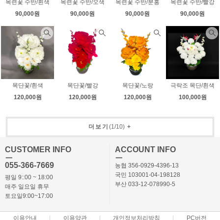
목련꽃 수반/흰색
목련꽃 수반/오색
목련꽃 수반/분홍
목련꽃 수반/빨강
90,000원
90,000원
90,000원
90,000원
목단꽃/흰색
목단꽃/빨강
목단꽃/노랑
극락조 목단/흰색
120,000원
120,000원
120,000원
100,000원
더보기
(
1
/
10
)
+
CUSTOMER INFO
ACCOUNT INFO
ㅡ
ㅡ
055-366-7669
농협 356-0929-4396-13
국민 103001-04-198128
평일 9::00 ~ 18:00
부산 033-12-078990-5
매주 일요일 휴무
토요일9:00~17:00
이용안내
이용약관
개인정보처리방침
PC버전