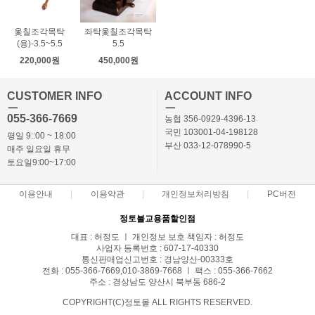
옻칠조각목탁
좌탁옻칠조각목탁
(용)-3.5~5.5
5.5
220,000원
450,000원
CUSTOMER INFO
ACCOUNT INFO
ㅡ
ㅡ
055-366-7669
농협 356-0929-4396-13
국민 103001-04-198128
평일 9::00 ~ 18:00
부산 033-12-078990-5
매주 일요일 휴무
토요일9:00~17:00
이용안내
이용약관
개인정보처리방침
PC버전
정토불교용품할인점
대표 : 허정도 ㅣ 개인정보 보호 책임자 : 허정도
사업자 등록번호 : 607-17-40330
통신판매업신고번호 : 경남양산-00333호
전화 : 055-366-7669,010-3869-7668 ㅣ 팩스 : 055-366-7662
주소 : 경상남도 양산시 북부동 686-2
COPYRIGHT(C)정토몰 ALL RIGHTS RESERVED.