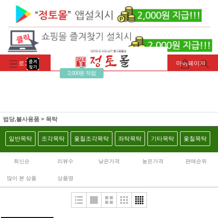
로그인
회원가입
주문조회
마이페이지
2,000원 적립
법당,불사용품
>
목탁
일반목탁
조각목탁
옻칠조각목탁
좌탁목탁
기타목탁
옻칠목탁
최신순
리뷰수
낮은가격
높은가격
판매순위
많이 본 상품
상품명