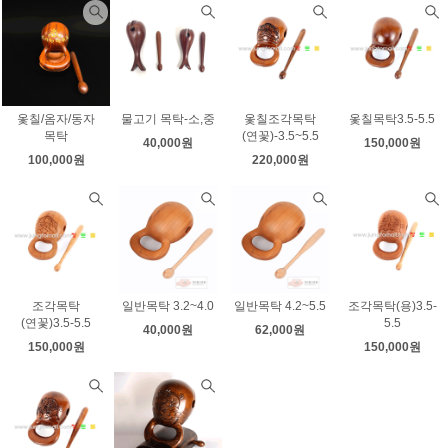
옻칠/옴자/동자
물고기 목탁-소,중
옻칠조각목탁
옻칠목탁3.5-5.5
목탁
(연꽃)-3.5~5.5
40,000원
150,000원
100,000원
220,000원
조각목탁
일반목탁 3.2~4.0
일반목탁 4.2~5.5
조각목탁(용)3.5-
(연꽃)3.5-5.5
5.5
40,000원
62,000원
150,000원
150,000원