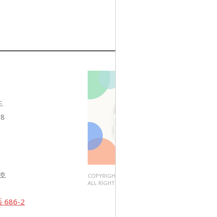
도
68
3호
COPYRIGHT(C).
ALL RIGHT RESERVED.
686-2