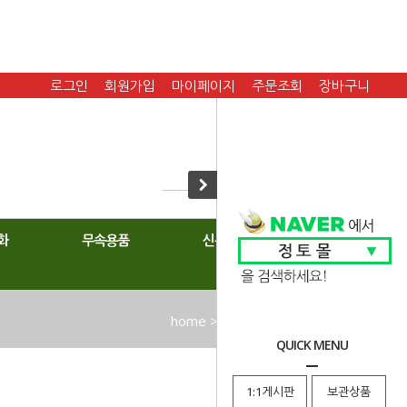
로그인
회원가입
마이페이지
주문조회
장바구니
화
무속용품
신복
home
>
악기
>
바라,재금,경쇠
QUICK MENU
1:1게시판
보관상품