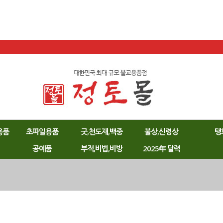
용품
초파일용품
굿,천도재,백중
불상,신령상
탱
공예품
부적,비법,비방
2025年 달력