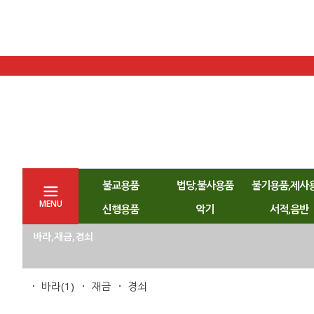
불교용품
법당,불사용품
불기용품,제사
MENU
신행용품
악기
서적,음반
바라,재금,경쇠
바라
(1)
재금
경쇠