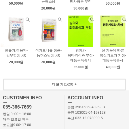
능허스님
만사형통 부적
50,000원
50,000원
20,000원
30,000원
찬불가.경음악-
석가모니불 정근-
빙의와
산 기운에 따른
김무한(USB)
능허스님(USB)
퇴마의식과 부정-
명산기도와 치성-
해동무속총서
해동무속총서
20,000원
20,000원
35,000원
40,000원
더보기
(
1
/
20
)
+
CUSTOMER INFO
ACCOUNT INFO
ㅡ
ㅡ
055-366-7669
농협 356-0929-4396-13
국민 103001-04-198128
평일 9::00 ~ 18:00
부산 033-12-078990-5
매주 일요일 휴무
토요일9:00~17:00