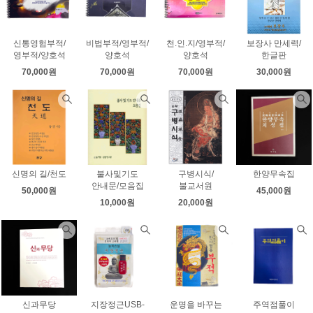
신통영험부적/
비법부적/영부적/
천.인.지/영부적/
보장사 만세력/
영부적/양호석
양호석
양호석
한글판
70,000원
70,000원
70,000원
30,000원
신명의 길/천도
불사및기도
구병시식/
한양무속집
안내문/모음집
불교서원
50,000원
45,000원
10,000원
20,000원
신과무당
지장정근USB-
운명을 바꾸는
주역점풀이