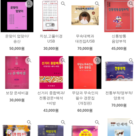
운맞이 업맞이/
치성,고풀이경
무속대백과
신통방통
송산
USB
대전집/USB
음양부적
50,000원
30,000원
70,000원
45,000원
보장 운세비결
선거리 종합백과/
무당과 무속인의
전통부적/영부적/
전통경문+해석
필수 경문집
양호석
30,000원
+비방
(개정판)
70,000원
43,000원
60,000원