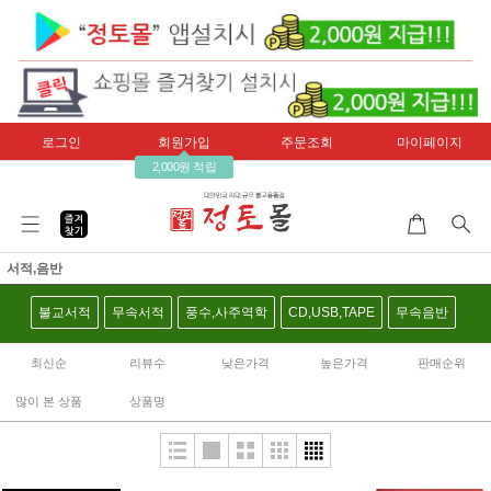
로그인
회원가입
주문조회
마이페이지
2,000원 적립
서적,음반
불교서적
무속서적
풍수,사주역학
CD,USB,TAPE
무속음반
최신순
리뷰수
낮은가격
높은가격
판매순위
많이 본 상품
상품명