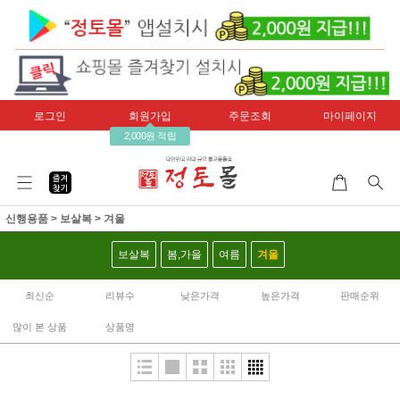
로그인
회원가입
주문조회
마이페이지
2,000원 적립
신행용품
>
보살복
>
겨울
보살복
봄,가을
여름
겨울
최신순
리뷰수
낮은가격
높은가격
판매순위
많이 본 상품
상품명